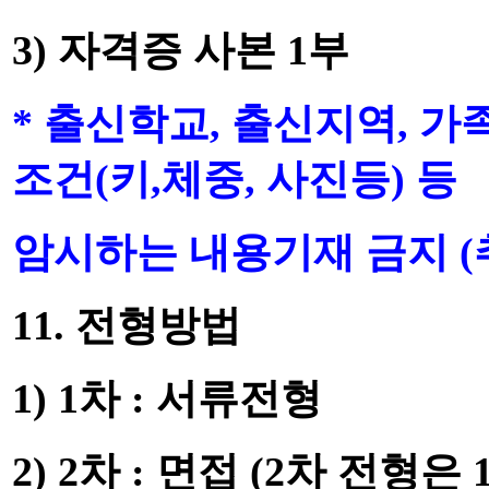
3)
자격증 사본
1
부
*
출신학교
,
출신지역
,
가
조건
(
키
,
체중
,
사진등
)
등
암시하는 내용기재 금지
(
11.
전형방법
1) 1
차
:
서류전형
2) 2
차
:
면접
(2
차 전형은