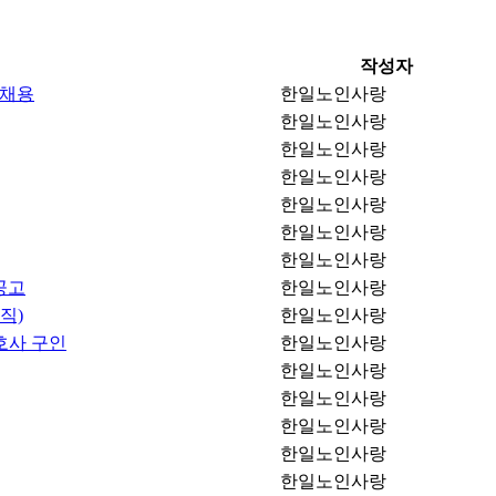
작성자
 채용
한일노인사랑
한일노인사랑
한일노인사랑
한일노인사랑
한일노인사랑
한일노인사랑
한일노인사랑
공고
한일노인사랑
직)
한일노인사랑
호사 구인
한일노인사랑
한일노인사랑
한일노인사랑
한일노인사랑
한일노인사랑
한일노인사랑