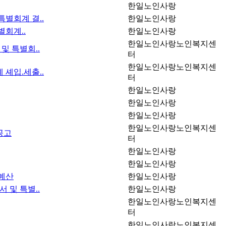
한일노인사랑
특별회계 결..
한일노인사랑
별회계..
한일노인사랑
한일노인사랑노인복지센
및 특별회..
터
한일노인사랑노인복지센
 셰입.세출..
터
한일노인사랑
한일노인사랑
한일노인사랑
한일노인사랑노인복지센
공고
터
한일노인사랑
한일노인사랑
 예산
한일노인사랑
 및 특별..
한일노인사랑
한일노인사랑노인복지센
터
한일노인사랑노인복지센