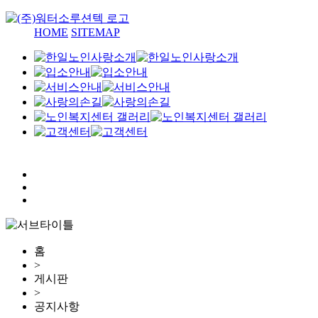
HOME
SITEMAP
홈
>
게시판
>
공지사항